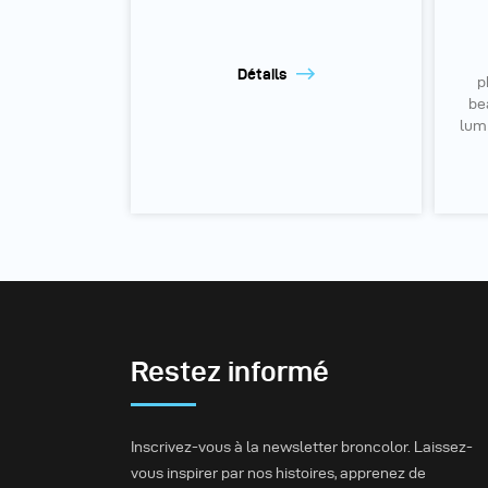
Détails
p
be
lumi
Restez informé
Inscrivez-vous à la newsletter broncolor. Laissez-
vous inspirer par nos histoires, apprenez de