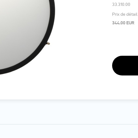
33.310.00
Prix de détai
344.00 EUR