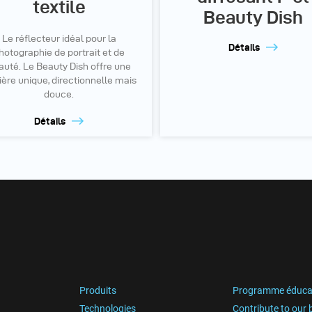
textile
Beauty Dish
Le réflecteur idéal pour la
Détails
hotographie de portrait et de
auté. Le Beauty Dish offre une
ère unique, directionnelle mais
douce.
Détails
Produits
Programme éduca
Technologies
Contribute to our 