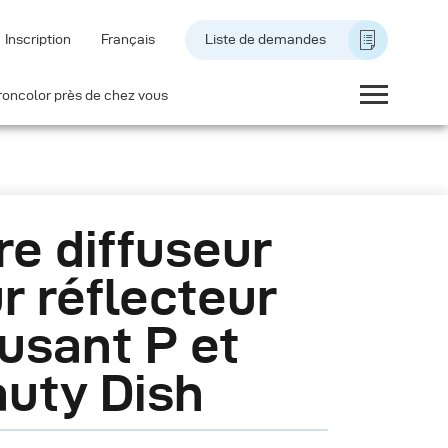
Inscription
Français
Liste de demandes
roncolor près de chez vous
tre diffuseur
r réflecteur
fusant P et
uty Dish