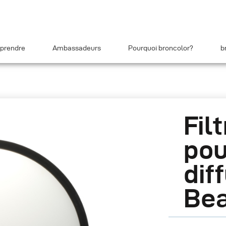
prendre
Ambassadeurs
Pourquoi broncolor?
b
Fil
pou
dif
Bea