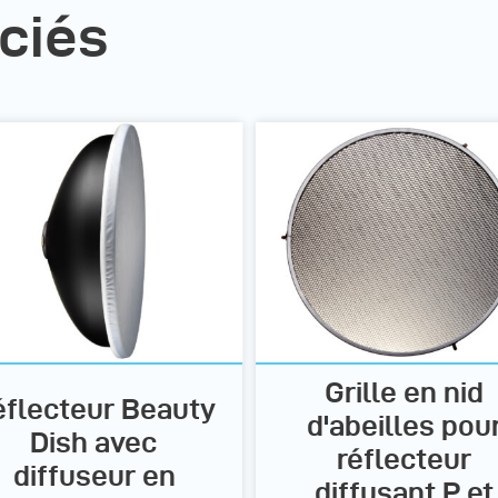
ciés
Grille en nid
éflecteur Beauty
d'abeilles pou
Dish avec
réflecteur
diffuseur en
diffusant P et