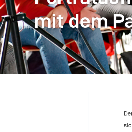
mit dem P
Der
sic