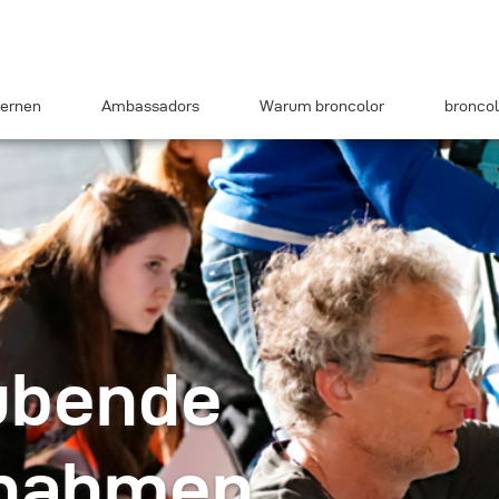
ernen
Ambassadors
Warum broncolor
broncol
ubende
fnahmen