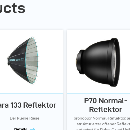
ucts
P70 Normal-
ra 133 Reflektor
Reflektor
Der kleine Riese
broncolor Normal-Reflektor, le
strukturierter offener Reflekt
Details
optimiert für Pulso G und Unil