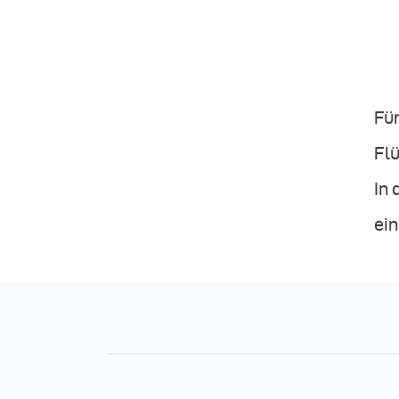
Fü
Fl
In
ei