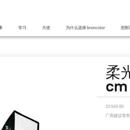
事
学习
大使
为什么选择 broncolor
您附近
柔光
cm 
33.565.00
厂商建议零售