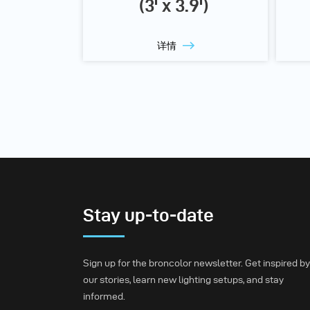
(3' x 3.9')
详情
Stay up-to-date
Sign up for the broncolor newsletter. Get inspired by
our stories, learn new lighting setups, and stay
informed.