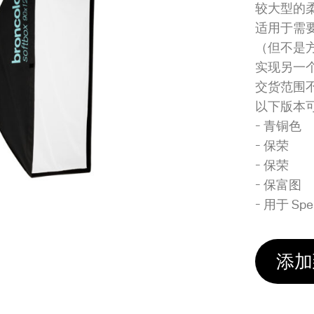
较大型的
适用于需
（但不是
实现另一
交货范围
以下版本
- 青铜色
- 保荣
- 保荣
- 保富图
- 用于 S
添加