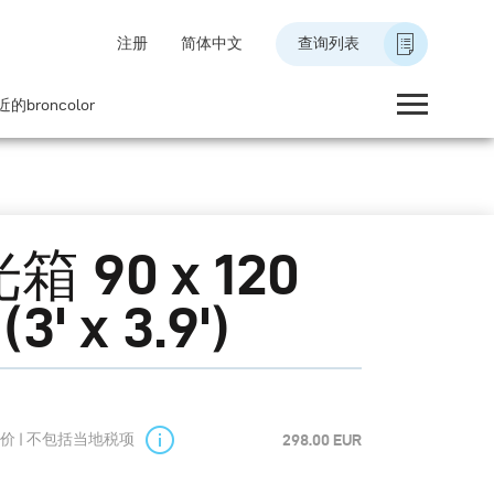
注册
简体中文
查询列表
的broncolor
箱 90 x 120
(3' x 3.9')
价 | 不包括当地税项
298.00 EUR