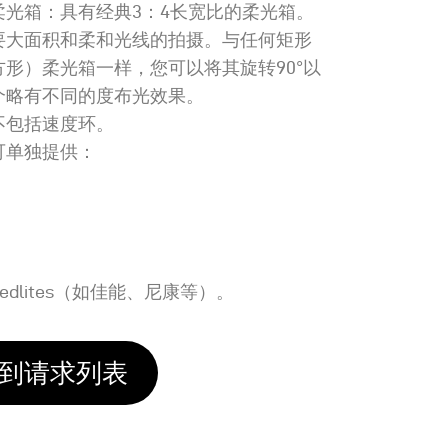
柔光箱：具有经典3：4长宽比的柔光箱。
要大面积和柔和光线的拍摄。与任何矩形
方形）柔光箱一样，您可以将其旋转90°以
个略有不同的度布光效果。
不包括速度环。
可单独提供：
peedlites（如佳能、尼康等）。
到请求列表