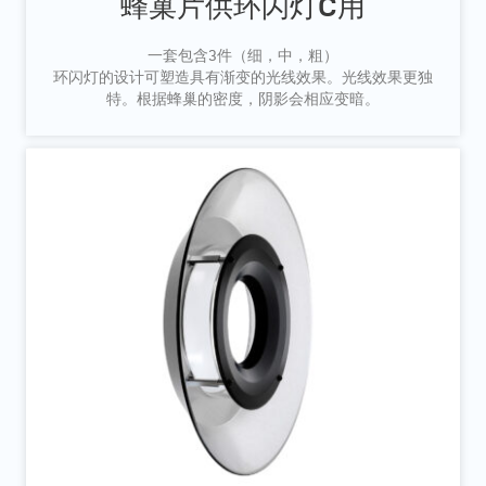
蜂巢片供环闪灯C用
一套包含3件（细，中，粗）
环闪灯的设计可塑造具有渐变的光线效果。光线效果更独
特。根据蜂巢的密度，阴影会相应变暗。