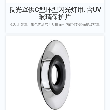
反光罩供C型环型闪光灯用, 含UV
玻璃保护片
铝反射光罩，银色内涂层为反射面和内置紫外线保护玻璃罩