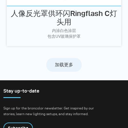
人像反光罩供环闪Ringflash C灯
头用
内涂白色涂层
包含UV玻璃保护罩
加载更多
Stay up-to-date
Sign up for the broncolor newsletter. Get inspired by our
stories, learn new lighting setups, and stay informed.
Subscribe