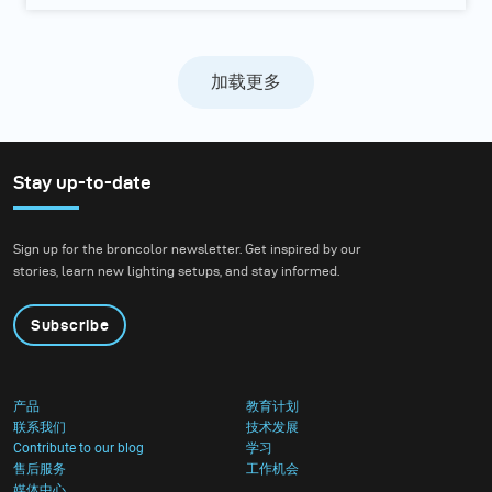
加载更多
Stay up-to-date
Sign up for the broncolor newsletter. Get inspired by our
stories, learn new lighting setups, and stay informed.
Subscribe
产品
教育计划
联系我们
技术发展
Contribute to our blog
学习
售后服务
工作机会
媒体中心