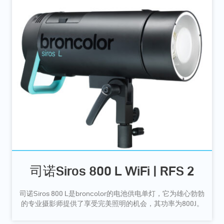
司诺Siros 800 L WiFi | RFS 2
司诺Siros 800 L是broncolor的电池供电单灯，它为雄心勃勃
的专业摄影师提供了享受完美照明的机会，其功率为800J。