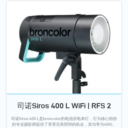
司诺Siros 400 L WiFi | RFS 2
司诺Siros 400 L是broncolor的电池供电单灯，它为雄心勃勃
的专业摄影师提供了享受完美照明的机会，其功率为400J。