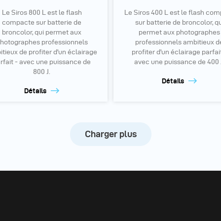
Le Siros 800 L est le flash
Le Siros 400 L est le flash co
compacte sur batterie de
sur batterie de broncolor, qu
broncolor, qui permet aux
permet aux photographes
hotographes professionnels
professionnels ambitieux d
tieux de profiter d'un éclairage
profiter d'un éclairage parfai
rfait - avec une puissance de
avec une puissance de 400 
800 J.
Détails
Détails
Charger plus