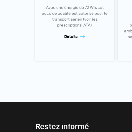
Avec une énergie de 72 Wh, cet
accu de qualité est autorisé pour le
transport aérien (voir les
prescriptions IATA).
p
ambi
Détails
pa
Restez informé