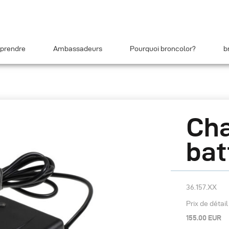
prendre
Ambassadeurs
Pourquoi broncolor?
b
Cha
bat
36.157.XX
Prix de détai
155.00 EUR