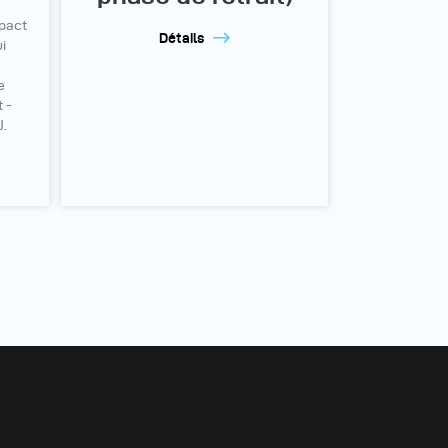
mpact
Détails
i
e
t -
J.