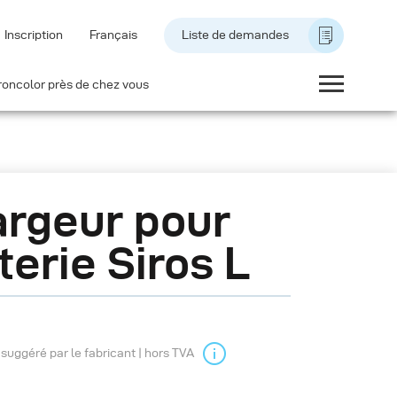
Inscription
Français
Liste de demandes
roncolor près de chez vous
rgeur pour
terie Siros L
l suggéré par le fabricant | hors TVA