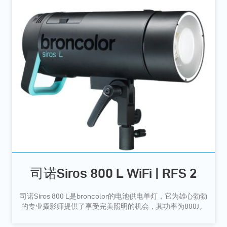
司诺Siros 800 L WiFi | RFS 2
司诺Siros 800 L是broncolor的电池供电单灯，它为雄心勃勃
的专业摄影师提供了享受完美照明的机会，其功率为800J。