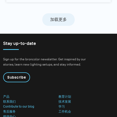
加载更多
Stay up-to-date
Sign up for the broncolor newsletter. Get inspired by our
stories, learn new lighting setups, and stay informed.
Subscribe
产品
教育计划
联系我们
技术发展
Contribute to our blog
学习
售后服务
工作机会
媒体中心