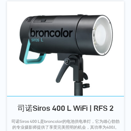
司诺Siros 400 L WiFi | RFS 2
司诺Siros 400 L是broncolor的电池供电单灯，它为雄心勃勃
的专业摄影师提供了享受完美照明的机会，其功率为400J。