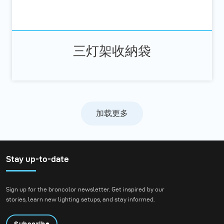
三灯架收納袋
加载更多
Stay up-to-date
Sign up for the broncolor newsletter. Get inspired by our
stories, learn new lighting setups, and stay informed.
Subscribe