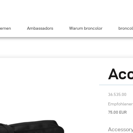
ernen
Ambassadors
Warum broncolor
broncol
Acc
36.535.00
Empfohlener 
75.00 EUR
Accessory