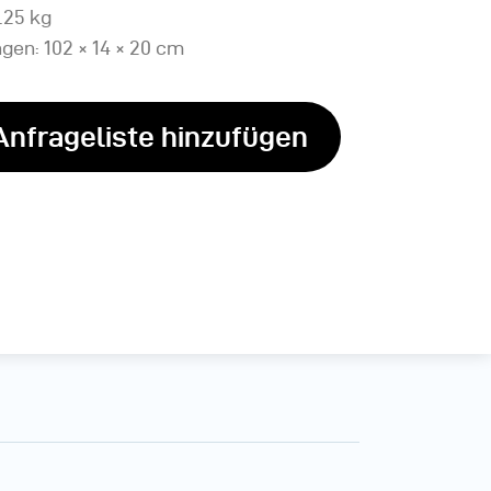
.25 kg
en: 102 × 14 × 20 cm
Anfrageliste hinzufügen