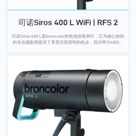
司诺Siros 400 L WiFi | RFS 2
司诺Siros 400 L是broncolor的电池供电单灯，它为雄心勃勃
的专业摄影师提供了享受完美照明的机会，其功率为400J。