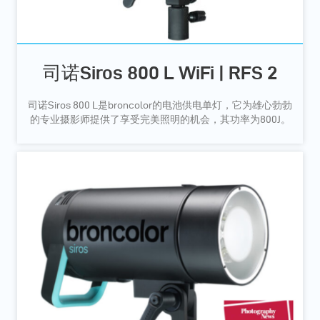
司诺Siros 800 L WiFi | RFS 2
司诺Siros 800 L是broncolor的电池供电单灯，它为雄心勃勃
的专业摄影师提供了享受完美照明的机会，其功率为800J。