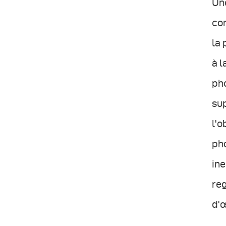
Une
com
la 
à l
pho
su
l'o
ph
in
reg
d'œ