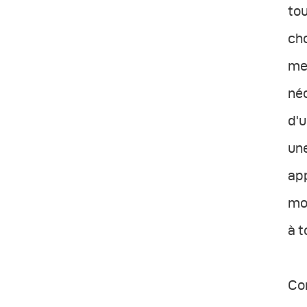
tou
cho
men
néc
d'u
une
app
mod
à t
Co