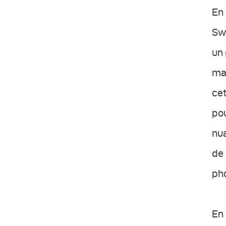
En 
Sw
un 
max
cet
pou
nua
de 
ph
En 