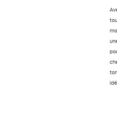
Ave
tou
mo
une
po
che
ton
idé