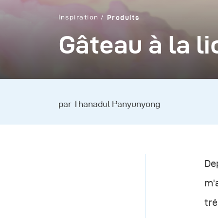
Inspiration
Produits
Gâteau à la l
par Thanadul Panyunyong
Dep
m'a
tré