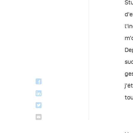
Stu
d'e
l'i
m'
Dep
suc
ge
j'é
to