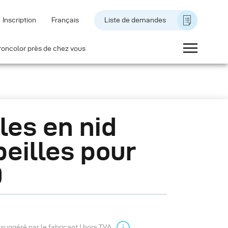
Inscription
Français
Liste de demandes
roncolor près de chez vous
lles en nid
beilles pour
0
l suggéré par le fabricant | hors TVA