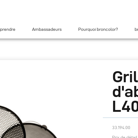
prendre
Ambassadeurs
Pourquoi broncolor?
b
Gri
d'a
L4
33.194.00
Prix de détai