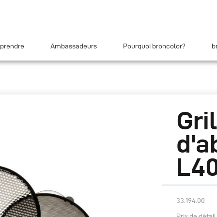
prendre
Ambassadeurs
Pourquoi broncolor?
b
Gri
d'a
L4
33.194.00
Prix de détai