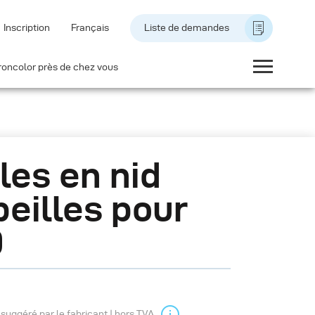
Inscription
Français
Liste de demandes
roncolor près de chez vous
lles en nid
beilles pour
0
l suggéré par le fabricant | hors TVA