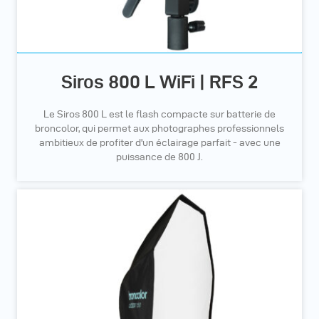
Siros 800 L WiFi | RFS 2
Le Siros 800 L est le flash compacte sur batterie de
broncolor, qui permet aux photographes professionnels
ambitieux de profiter d'un éclairage parfait - avec une
puissance de 800 J.