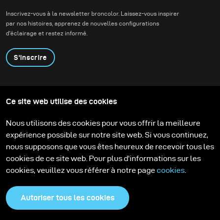
la fois. Récemment, j'ai
architecture
Inscrivez-vous à la newsletter broncolor. Laissez-vous inspirer
reçu le tout nouveau
contemporaine.
par nos histoires, apprenez de nouvelles configurations
diffuseur pour le
d'éclairage et restez informé.
parapluie broncolor
Focus 110 et j'avais hâte
S'inscrire
de le mettre à l'épreuve
dans un véritable projet
créatif.
Produits
Programme éducatif
Ce site web utilise des cookies
Contactez-nous
Technologies
Contribute to our blog
Apprendre
Support
Carrière
Nous utilisons des cookies pour vous offrir la meilleure
Media Center
expérience possible sur notre site web. Si vous continuez,
nous supposons que vous êtes heureux de recevoir tous les
cookies de ce site web. Pour plus d'informations sur les
cookies, veuillez vous référer à notre page
cookies
.
Autoriser tous les cookies