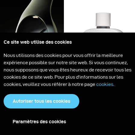
iconique en un objet sculptural, figé dans une
atmosphère claire et cristalline.
Ce site web utilise des cookies
Nous utilisons des cookies pour vous offrir la meilleure
Tuto photo
Tuto photo
expérience possible sur notre site web. Si vous continuez,
How to : Précision en
How to : E-Commerce
nous supposons que vous êtes heureux de recevoir tous les
noir
“White on White”
cookies de ce site web. Pour plus d'informations sur les
cookies, veuillez vous référer à notre page
cookies
.
Précision en noir
La mauvaise qualité
consiste à transformer
d’image en photographie
un objet technique en
e-commerce est
Autoriser tous les cookies
une présence
souvent justifiée par la
sculpturale semblant
pression du temps :
Paramètres des cookies
flotter dans l’obscurité.
beaucoup de produits,
Le noir n’est pas
peu de temps. On se