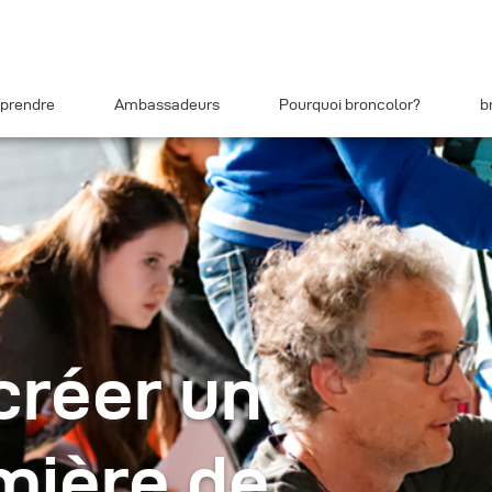
prendre
Ambassadeurs
Pourquoi broncolor?
b
réer un
umière de