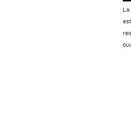
La 
est
res
ouv