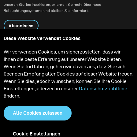
unseren Stories inspirieren, erfahren Sie mehr über neue
Beleuchtungssysteme und bleiben Sie informiert.
Abonnieren
Diese Website verwendet Cookies
Produkte
Bildungsprogramm
Wir verwenden Cookies, um sicherzustellen, dass wir
Kontakt
Technologien
Ihnen die beste Erfahrung auf unserer Website bieten.
Contribute to our blog
Lernen
Support
Karriere
Wenn Sie fortfahren, gehen wir davon aus, dass Sie sich
Media Center
über den Empfang aller Cookies auf dieser Website freuen.
Wenn Sie dies jedoch wünschen, können Sie Ihre Cookie-
Einstellungen jederzeit in unserer
Datenschutzrichtlinie
ändern.
Alle Cookies zulassen
Cookie Einstellungen