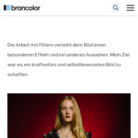
Wie man
Die Arbeit mit Filtern verleiht dem Bild einen
Bewegungsunschärfe
besonderen Effekt und ein anderes Aussehen. Mein Ziel
in der
war es, ein kraftvolles und selbstbewusstes Bild zu
Porträtfotografie
schaffen.
erzeugt