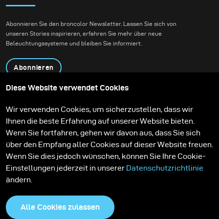
Abonnieren Sie den broncolor Newsletter. Lassen Sie sich von
unseren Stories inspirieren, erfahren Sie mehr über neue
Beleuchtungssysteme und bleiben Sie informiert.
Abonnieren
Diese Website verwendet Cookies
Produkte
Bildungsprogramm
Wir verwenden Cookies, um sicherzustellen, dass wir
Kontakt
Technologien
Ihnen die beste Erfahrung auf unserer Website bieten.
Contribute to our blog
Lernen
Support
Karriere
Wenn Sie fortfahren, gehen wir davon aus, dass Sie sich
Media Center
über den Empfang aller Cookies auf dieser Website freuen.
Wenn Sie dies jedoch wünschen, können Sie Ihre Cookie-
Einstellungen jederzeit in unserer
Datenschutzrichtlinie
ändern.
Alle Cookies zulassen