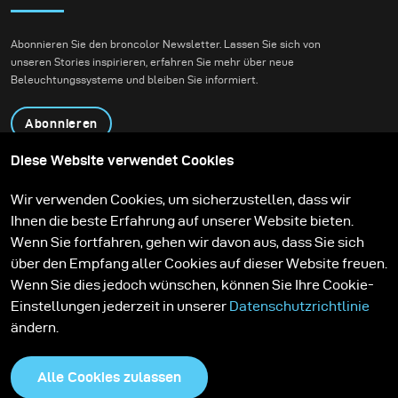
Abonnieren Sie den broncolor Newsletter. Lassen Sie sich von
unseren Stories inspirieren, erfahren Sie mehr über neue
Beleuchtungssysteme und bleiben Sie informiert.
Abonnieren
Diese Website verwendet Cookies
Produkte
Bildungsprogramm
Wir verwenden Cookies, um sicherzustellen, dass wir
Kontakt
Technologien
Ihnen die beste Erfahrung auf unserer Website bieten.
Contribute to our blog
Lernen
Support
Karriere
Wenn Sie fortfahren, gehen wir davon aus, dass Sie sich
Media Center
über den Empfang aller Cookies auf dieser Website freuen.
Wenn Sie dies jedoch wünschen, können Sie Ihre Cookie-
Einstellungen jederzeit in unserer
Datenschutzrichtlinie
ändern.
Alle Cookies zulassen