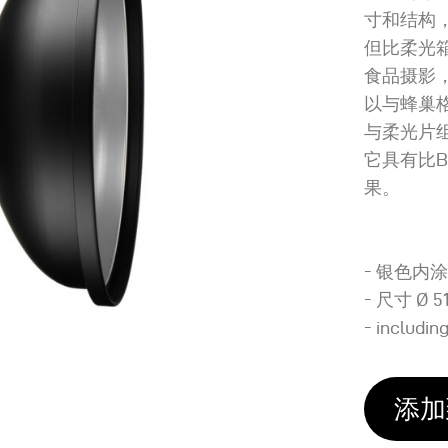
寸和结构
但比柔光
食品摄影
以与蜂巢
与柔光片
它具有比B
果。
- 银色内
- 尺寸 Ø 51.
- includin
添加