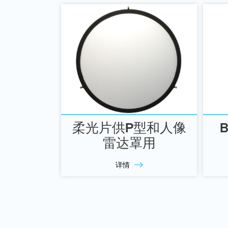
柔光片供P型和人像
B
雷达罩用
详情