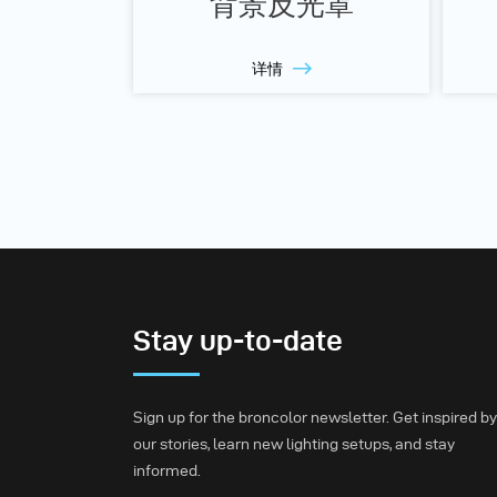
背景反光罩
详情
Stay up-to-date
Sign up for the broncolor newsletter. Get inspired by
our stories, learn new lighting setups, and stay
informed.