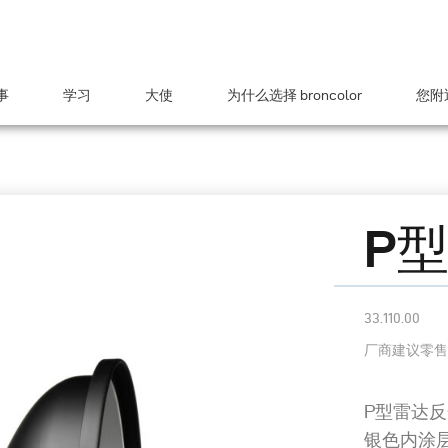
事
学习
大使
为什么选择 broncolor
您附近
P
33.110.00
厂商建议零售
P型雷达
银色内涂