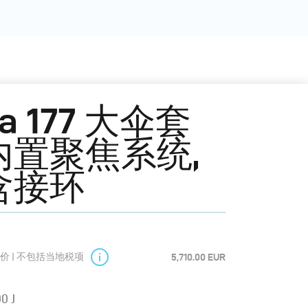
ra 177 大伞套
内置聚焦系统,
含接环
价 | 不包括当地税项
5,710.00 EUR
0 J