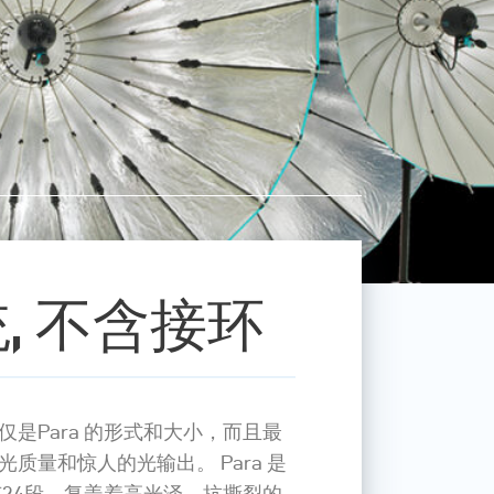
统, 不含接环
是Para 的形式和大小，而且最
质量和惊人的光输出。 Para 是
有24段，复盖着高光泽，抗撕裂的