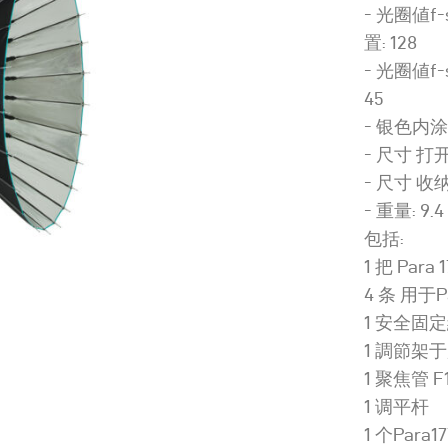
- 光圈値f-s
置: 128
- 光圈値f-
45
- 银色内
- 尺寸 打开 (
- 尺寸 收纳后:
- 重量: 9.4 
包括:
1 把 Par
4 条 用于
1 安全固
1 調節架于用
1 聚焦管 F
1 调平杆
1 个Para