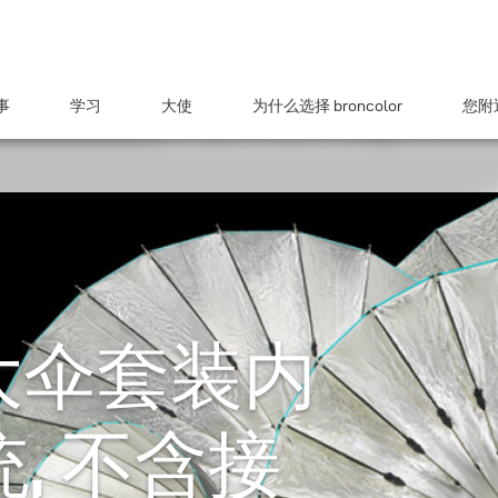
事
学习
大使
为什么选择 broncolor
您附近
7 大伞套装内
, 不含接