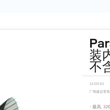
Pa
装
不
33.551.03
厂商建议零售
- 最高. 320