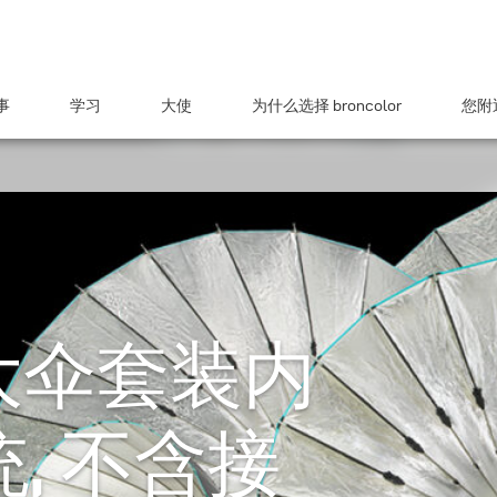
事
学习
大使
为什么选择 broncolor
您附近
7 大伞套装内
, 不含接