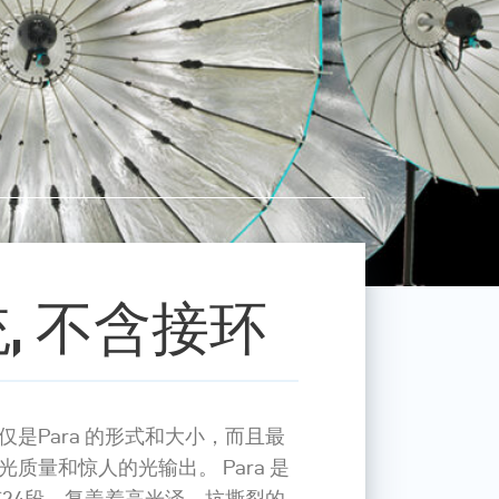
统, 不含接环
是Para 的形式和大小，而且最
质量和惊人的光输出。 Para 是
有24段，复盖着高光泽，抗撕裂的