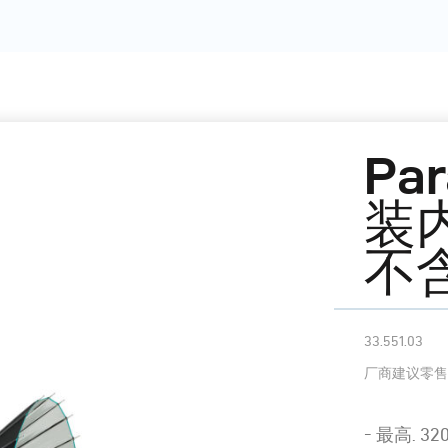
Pa
装
不
33.551.03
厂商建议零售
- 最高. 320