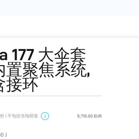
ra 177 大伞套
内置聚焦系统,
含接环
价 | 不包括当地税项
5,710.00 EUR
0 J