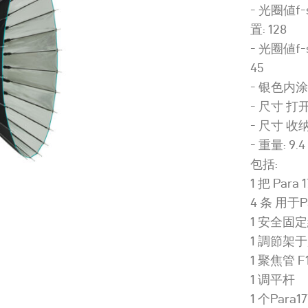
- 光圈値f-s
置: 128
- 光圈値f-
45
- 银色内
- 尺寸 打开 (
- 尺寸 收纳后:
- 重量: 9.4 
包括:
1 把 Par
4 条 用于
1 安全固
1 調節架于用
1 聚焦管 F
1 调平杆
1 个Para