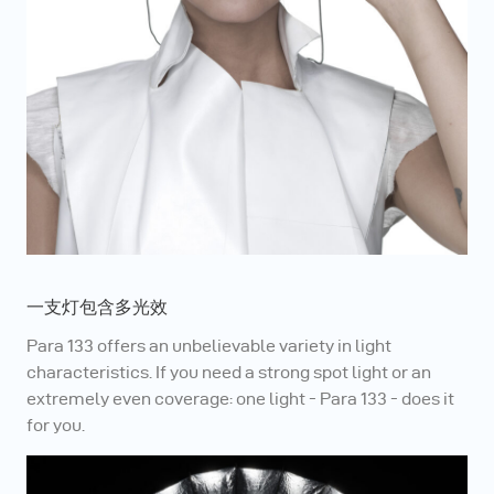
一支灯包含多光效
Para 133 offers an unbelievable variety in light
characteristics. If you need a strong spot light or an
extremely even coverage: one light - Para 133 - does it
for you.