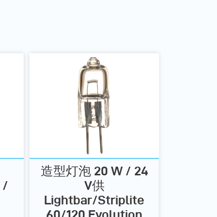
造型灯泡 20 W / 24
/
V供
Lightbar/Striplite
60/120 Evolution