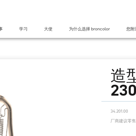
事
学习
大使
为什么选择 broncolor
您附近
造型
230
34.201.00
厂商建议零售