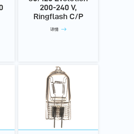
0
200-240 V,
Ringflash C/P
详情