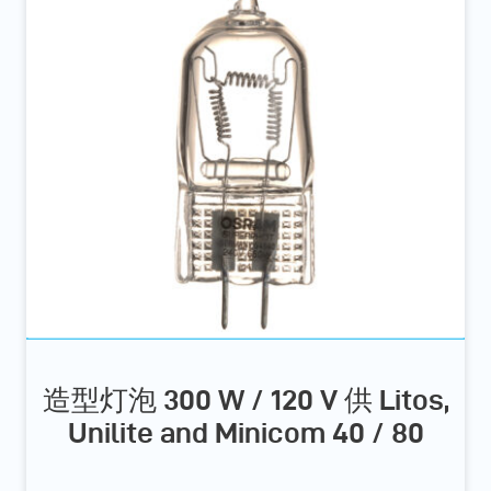
造型灯泡 300 W / 120 V 供 Litos,
Unilite and Minicom 40 / 80