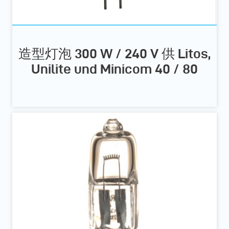
造型灯泡 300 W / 240 V 供 Litos,
Unilite und Minicom 40 / 80