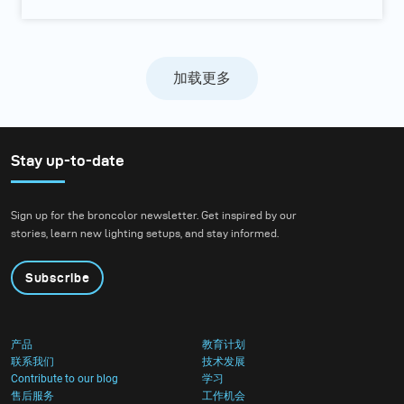
加载更多
Stay up-to-date
Sign up for the broncolor newsletter. Get inspired by our
stories, learn new lighting setups, and stay informed.
Subscribe
产品
教育计划
联系我们
技术发展
Contribute to our blog
学习
售后服务
工作机会