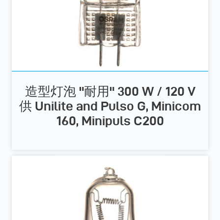
造型灯泡 "耐用" 300 W / 120 V
供 Unilite and Pulso G, Minicom
160, Minipuls C200