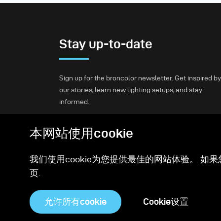
Stay up-to-date
Sign up for the broncolor newsletter. Get inspired by
our stories, learn new lighting setups, and stay
informed.
本网站使用cookie
Subscribe
我们使用cookie为您提供最佳的网站体验。 如果
页.
允许所有cookie
Cookie设置