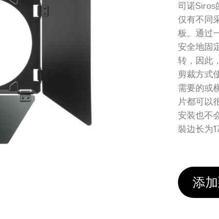
司诺Sir
仅有不同
板。通过
安全地固定
转，因此
剪裁方式
需要的或
片都可以很
安装也不
裝边长为1
添加