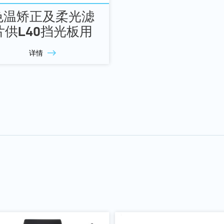
色温矫正及柔光滤
片供L40挡光板用
详情