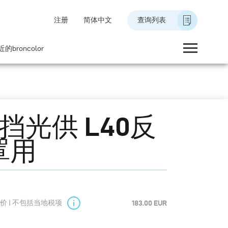
注册
简体中文
查询列表
的broncolor
挡光供 L40反
罩用
价 | 不包括当地税项
183.00 EUR