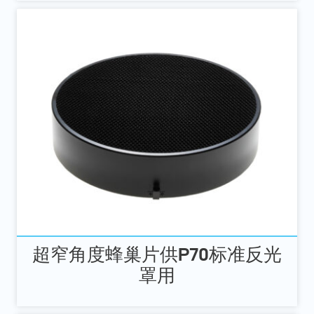
超窄角度蜂巢片供P70标准反光
罩用