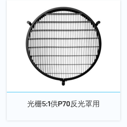
光栅5:1供P70反光罩用