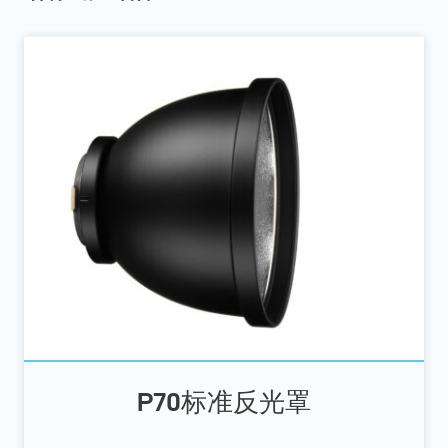
P70标准反光罩