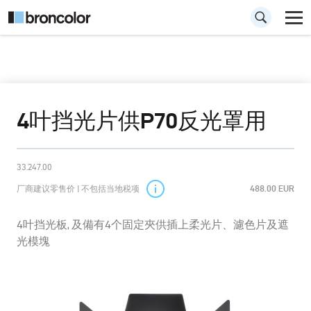
4叶挡光片供P70反光罩用
33.247.00
厂商建议零售价 | 不包括当地税项
488.00 EUR
4叶挡光板, 及備有4个固定夾供插上柔光片、濾色片及遮
光模塊