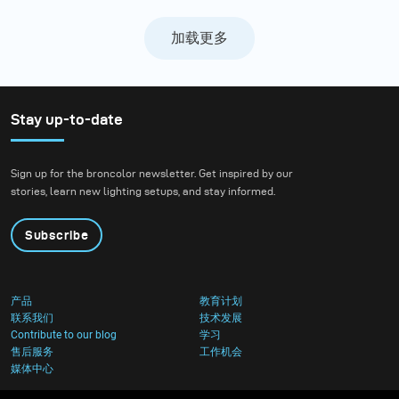
加载更多
Stay up-to-date
Sign up for the broncolor newsletter. Get inspired by our
stories, learn new lighting setups, and stay informed.
Subscribe
产品
教育计划
联系我们
技术发展
Contribute to our blog
学习
售后服务
工作机会
媒体中心