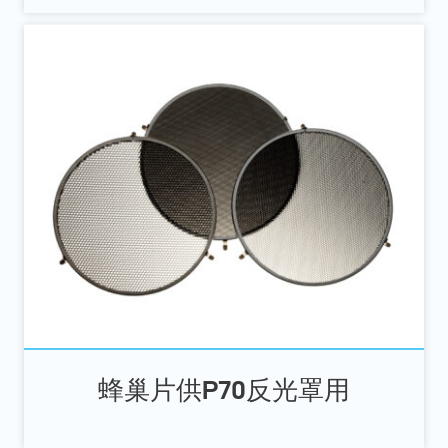
蜂巢片供P70反光罩用