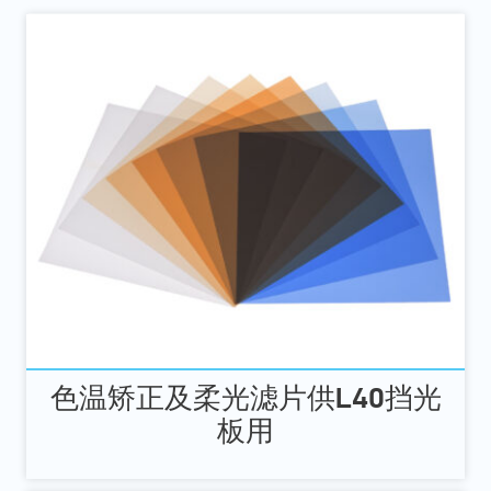
色温矫正及柔光滤片供L40挡光
板用