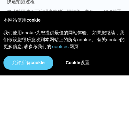
快速拍摄过程
自动拍摄过程可实现高效的证据收集。将Scope D50放置
在一件证据上后，只需约1分钟即可拍摄所需的48张图
本网站使用cookie
像。该系统甚至可以由半熟练人员操作。
我们使用cookie为您提供最佳的网站体验。 如果您继续，我
们假设您很乐意收到本网站上的所有cookie。 有关cookie的
更多信息, 请参考我们的
cookies
网页.
允许所有cookie
Cookie设置