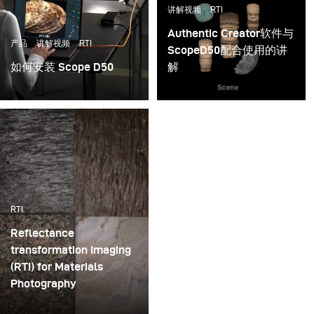
讲解视频
RTI
Authentic Creator软件与
产品
讲解视频
RTI
ScopeD50配合使用的讲
如何安装 Scope D50
解
了解如何安装Scope D50
在Travis Authentic
全光位成像仪(RTI)。 RTI
Creator软件中了解不同
全光位成像仪的设置简单
的光效和场景选项。
而全面。
RTI
Reflectance
transformation Imaging
(RTI) for Materials
Photography
Feel the materials as if