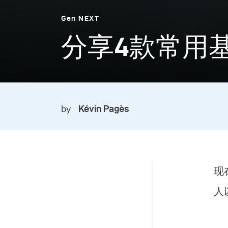
Gen NEXT
分享4款常用
by
Kévin Pagès
现
人