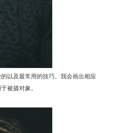
爱的以及最常用的技巧。我会画出相应
用于被摄对象。