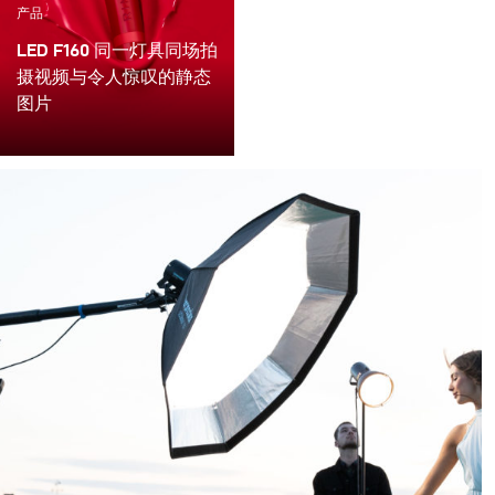
产品
LED F160 同一灯具同场拍
摄视频与令人惊叹的静态
图片
既能创造优秀照片的同
时，还要在相同的光线条
件下拍摄抓眼球的视频影
像，对于大多数专业摄影
机构而言，都是一个挑
战，这就是为什么我们开
发LED F160的初衷 -- 是第
一支可以精确塑光的LED
灯。