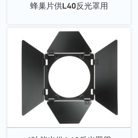
蜂巢片供L40反光罩用