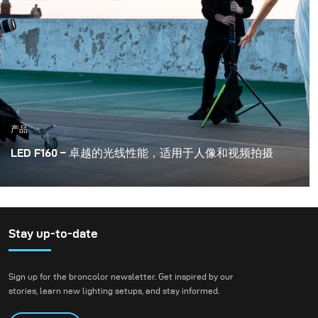
产品
LED F160 – 卓越的光线性能，适用于人像和视频拍摄
LED F160是一款高度通用性的LED灯，具有令人难以置信
的功能。包括快速调整色温以适应自然光环境，而这次想
同大家分享连续光与额外的Siros800L闪光灯相结合如何
获得出色的效果，体验使用broncolor广泛的光效附件，
Stay up-to-date
并学习如何简单地同时可以做得到采访，视频拍摄或人像
摄影的简单灯光设置。
Sign up for the broncolor newsletter. Get inspired by our
stories, learn new lighting setups, and stay informed.