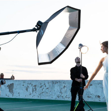
灯。从5个F档范围内微调功率输出到调整其绿-洋红色色
调及色温-LED F160的显着功能使摄影师能够适应各种情
况。