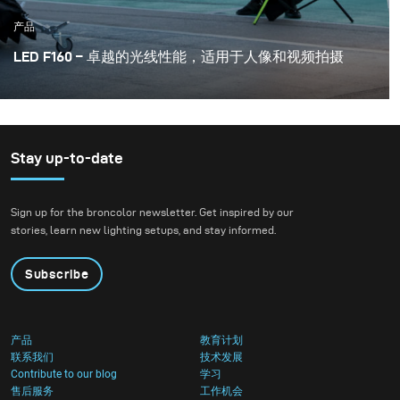
产品
LED F160 – 卓越的光线性能，适用于人像和视频拍摄
LED F160是一款高度通用性的LED灯，具有令人难以置信
的功能。包括快速调整色温以适应自然光环境，而这次想
同大家分享连续光与额外的Siros800L闪光灯相结合如何
获得出色的效果，体验使用broncolor广泛的光效附件，
Stay up-to-date
并学习如何简单地同时可以做得到采访，视频拍摄或人像
摄影的简单灯光设置。
Sign up for the broncolor newsletter. Get inspired by our
stories, learn new lighting setups, and stay informed.
Subscribe
产品
教育计划
联系我们
技术发展
Contribute to our blog
学习
售后服务
工作机会