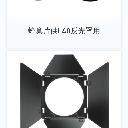
蜂巢片供L40反光罩用