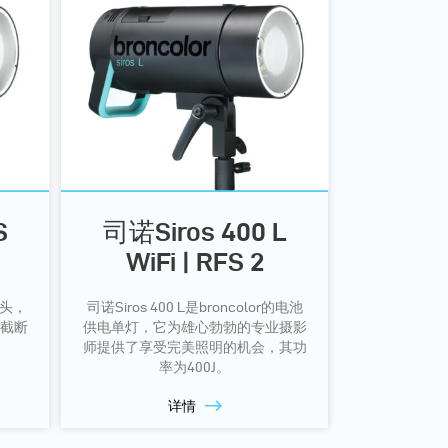
S
司诺Siros 400 L
WiFi | RFS 2
灯头，
司诺Siros 400 L是broncolor的电池
C截断
供电单灯，它为雄心勃勃的专业摄影
师提供了享受完美照明的机会，其功
率为400J。
详情