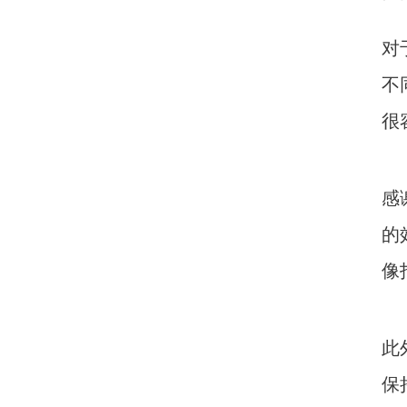
对
不
很
感
的
像
此
保