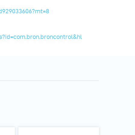
/id929033606?mt=8
ls?id=com.bron.broncontrol&hl