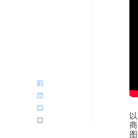
以
商
图