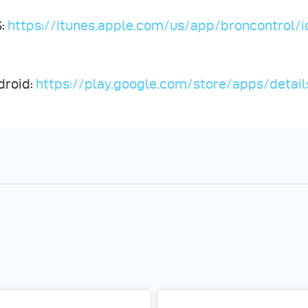
:
https://itunes.apple.com/us/app/broncontrol
droid:
https://play.google.com/store/apps/detai