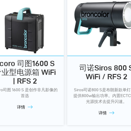
coro 司图1600 S
司诺Siros 800 
业型电源箱 WiFi
WiFi / RFS 2
| RFS 2
oro司图 1600 S 是创作非凡影像的
Siros司诺800 S是布朗新款单
首选
提供800w输出功率。内置ECT
光源技术去提升闪速。
详情
详情