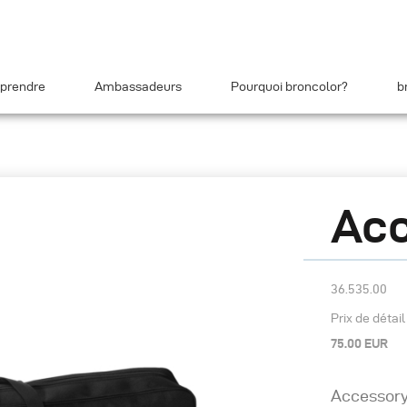
prendre
Ambassadeurs
Pourquoi broncolor?
b
Acc
36.535.00
Prix de détai
75.00 EUR
Accessory