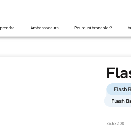
prendre
Ambassadeurs
Pourquoi broncolor?
b
Fla
Flash 
Flash B
36.532.00