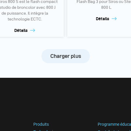
iros 800 S est le flash compact
Flash Bag 3 pour Siros ou Ste
studio de broncolor avec 800 J
800 L
de puissance. Il intègre la
Détails
technologie ECTC.
Détails
Charger plus
Produits
Programme éduca