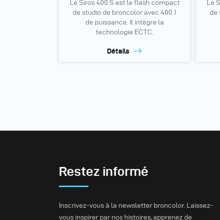
Le Siros 400 S est le flash compact
Le S
de studio de broncolor avec 400 J
de 
de puissance. Il intègre la
technologie ECTC.
Détails
Restez informé
Inscrivez-vous à la newsletter broncolor. Laissez-
vous inspirer par nos histoires, apprenez de