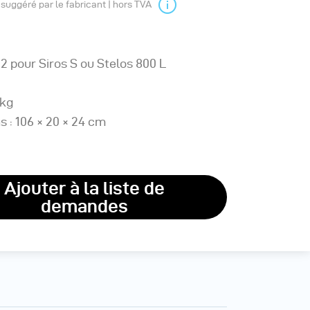
l suggéré par le fabricant | hors TVA
2 pour Siros S ou Stelos 800 L
 kg
 : 106 × 20 × 24 cm
Ajouter à la liste de
demandes