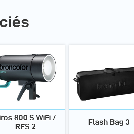
ciés
iros 800 S WiFi /
Flash Bag 3
RFS 2