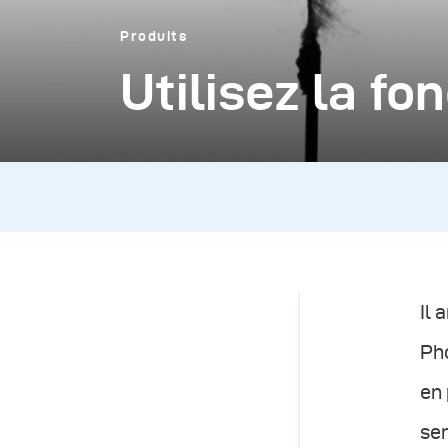
Produits
Utilisez la f
Il 
Pho
en 
sem