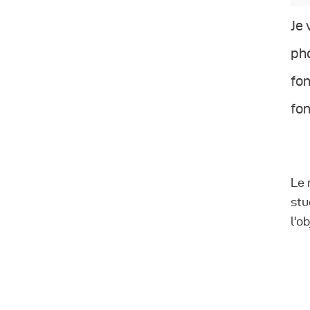
Je 
ph
fon
fon
Le 
stu
l'o