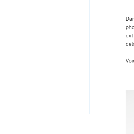
Dan
pho
ext
cel
Voi