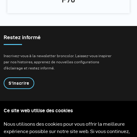
Restez informé
Inscrivez-vous à la newsletter broncolor. Laissez-vous inspirer
par nos histoires, apprenez de nouvelles configurations
d'éclairage et restez informé.
S'inscrire
Produits
Programme éducatif
Ce site web utilise des cookies
Contactez-nous
Technologies
Contribute to our blog
Apprendre
Support
Carrière
Nous utilisons des cookies pour vous offrir la meilleure
Media Center
expérience possible sur notre site web. Si vous continuez,