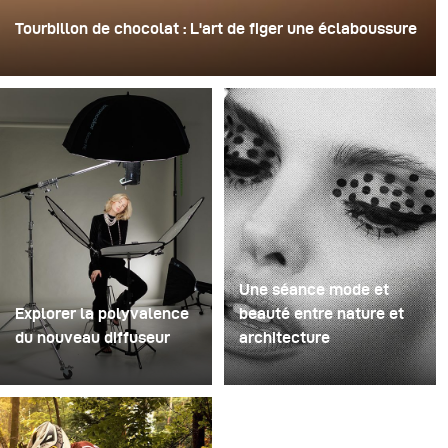
Tourbillon de chocolat : L'art de figer une éclaboussure
Pour cette image, David Lund a utilisé une pile de flûtes
à champagne jetables en plastique bon marché. Il en a
retiré les pieds, percé un trou au centre de chacune
d'elles, puis les a empilées sur une perceuse. Cela a
créé une structure rotative à plusieurs niveaux capable
de retenir le liquide avant de le libérer.
Une séance mode et
Explorer la polyvalence
beauté entre nature et
du nouveau diffuseur
architecture
Certaines séances photo
Pour ce projet, nous
servent à tester des
avons imaginé une
idées. D'autres servent à
séance mode et beauté