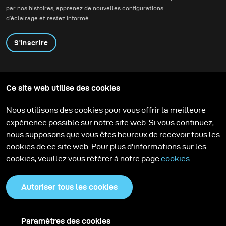
d’action tout en
par nos histoires, apprenez de nouvelles configurations
conservant la
d'éclairage et restez informé.
profondeur, l’ambiance
et la présence de
S'inscrire
l’environnement.
Produits
Programme éducatif
Ce site web utilise des cookies
Contactez-nous
Technologies
Contribute to our blog
Apprendre
Support
Carrière
Nous utilisons des cookies pour vous offrir la meilleure
Media Center
expérience possible sur notre site web. Si vous continuez,
nous supposons que vous êtes heureux de recevoir tous les
cookies de ce site web. Pour plus d'informations sur les
cookies, veuillez vous référer à notre page
cookies
.
Autoriser tous les cookies
Paramètres des cookies