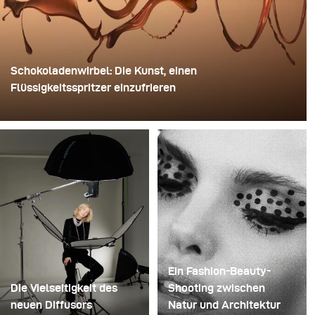
Schokoladenwirbel: Die Kunst, einen
Flüssigkeitsspritzer einzufrieren
Für dieses Bild verwendete David Lund einen Stapel
günstiger Einweg-Sektgläser aus Kunststoff. Er
entfernte die Standfüße, bohrte ein Loch durch die Mitte
jedes einzelnen Glases und steckte sie anschließend
auf einen Bohrer. So entstand eine mehrschichtige,
rotierende Konstruktion, die die Flüssigkeit zunächst
aufnehmen und dann freigeben konnte.
Ein Fashion-Beauty-
Die Vielseitigkeit des
Shooting zwischen
neuen Diffusors
Natur und Architektur