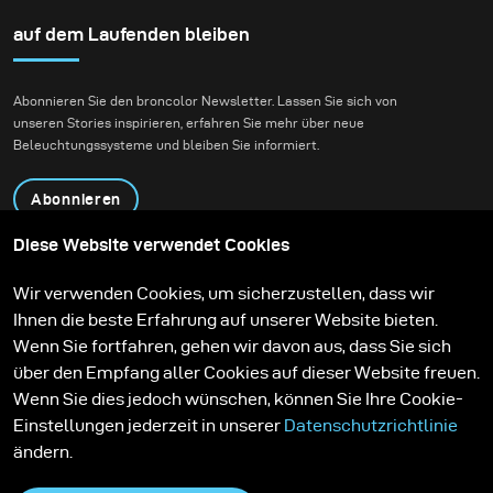
gestochen scharf
einzufrieren und
auf dem Laufenden bleiben
gleichzeitig die
natürliche Atmosphäre
Abonnieren Sie den broncolor Newsletter. Lassen Sie sich von
des Waldes zu
unseren Stories inspirieren, erfahren Sie mehr über neue
bewahren. Unser Ziel
Beleuchtungssysteme und bleiben Sie informiert.
war es, authentische
Action-Aufnahmen zu
Abonnieren
schaffen, ohne dabei die
Tiefe, Stimmung und
Diese Website verwendet Cookies
Präsenz der Umgebung
Produkte
Bildungsprogramm
Wir verwenden Cookies, um sicherzustellen, dass wir
zu verlieren.
Kontakt
Technologien
Ihnen die beste Erfahrung auf unserer Website bieten.
Contribute to our blog
Lernen
Support
Karriere
Wenn Sie fortfahren, gehen wir davon aus, dass Sie sich
Media Center
über den Empfang aller Cookies auf dieser Website freuen.
Wenn Sie dies jedoch wünschen, können Sie Ihre Cookie-
Einstellungen jederzeit in unserer
Datenschutzrichtlinie
ändern.