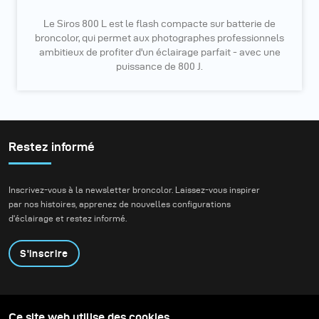
Le Siros 800 L est le flash compacte sur batterie de
broncolor, qui permet aux photographes professionnels
ambitieux de profiter d'un éclairage parfait - avec une
puissance de 800 J.
Restez informé
Inscrivez-vous à la newsletter broncolor. Laissez-vous inspirer
par nos histoires, apprenez de nouvelles configurations
d'éclairage et restez informé.
S'inscrire
Produits
Programme éducatif
Ce site web utilise des cookies