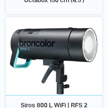
Octabox 150 cm (4.5')
Siros 800 L WiFi | RFS 2