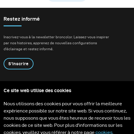
vitesse tout en
préservant l’atmosphère
naturelle de la forêt.
Restez informé
Nous voulions créer de
véritables images
Inscrivez-vous à la newsletter broncolor. Laissez-vous inspirer
d’action tout en
par nos histoires, apprenez de nouvelles configurations
conservant la
d'éclairage et restez informé.
profondeur, l’ambiance
et la présence de
S'inscrire
l’environnement.
Produits
Programme éducatif
Ce site web utilise des cookies
Contactez-nous
Technologies
Contribute to our blog
Apprendre
Support
Carrière
Nous utilisons des cookies pour vous offrir la meilleure
Media Center
expérience possible sur notre site web. Si vous continuez,
nous supposons que vous êtes heureux de recevoir tous les
cookies de ce site web. Pour plus d'informations sur les
cookies, veuillez vous référer à notre page
cookies
.