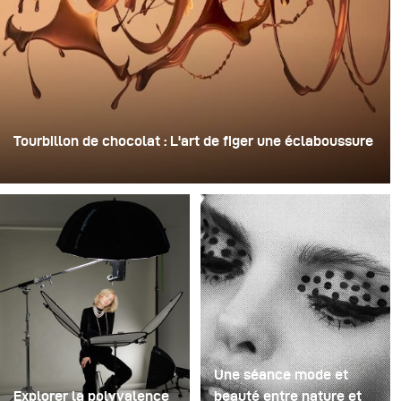
Tourbillon de chocolat : L'art de figer une éclaboussure
Pour cette image, David Lund a utilisé une pile de flûtes
à champagne jetables en plastique bon marché. Il en a
retiré les pieds, percé un trou au centre de chacune
d'elles, puis les a empilées sur une perceuse. Cela a
créé une structure rotative à plusieurs niveaux capable
de retenir le liquide avant de le libérer.
Une séance mode et
Explorer la polyvalence
beauté entre nature et