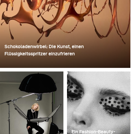
Schokoladenwirbel: Die Kunst, einen
Flüssigkeitsspritzer einzufrieren
Für dieses Bild verwendete David Lund einen Stapel
günstiger Einweg-Sektgläser aus Kunststoff. Er
entfernte die Standfüße, bohrte ein Loch durch die Mitte
jedes einzelnen Glases und steckte sie anschließend
auf einen Bohrer. So entstand eine mehrschichtige,
rotierende Konstruktion, die die Flüssigkeit zunächst
aufnehmen und dann freigeben konnte.
Ein Fashion-Beauty-