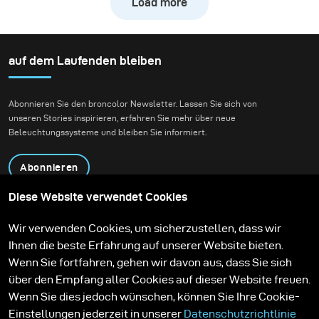
Load more
die rasante Action eines
Downhill-Bikes
gestochen scharf
einzufrieren und
auf dem Laufenden bleiben
gleichzeitig die
natürliche Atmosphäre
Abonnieren Sie den broncolor Newsletter. Lassen Sie sich von
des Waldes zu
unseren Stories inspirieren, erfahren Sie mehr über neue
bewahren. Unser Ziel
Beleuchtungssysteme und bleiben Sie informiert.
war es, authentische
Action-Aufnahmen zu
Abonnieren
schaffen, ohne dabei die
Tiefe, Stimmung und
Diese Website verwendet Cookies
Präsenz der Umgebung
Produkte
Bildungsprogramm
Wir verwenden Cookies, um sicherzustellen, dass wir
zu verlieren.
Kontakt
Technologien
Ihnen die beste Erfahrung auf unserer Website bieten.
Contribute to our blog
Lernen
Support
Karriere
Wenn Sie fortfahren, gehen wir davon aus, dass Sie sich
Media Center
über den Empfang aller Cookies auf dieser Website freuen.
Wenn Sie dies jedoch wünschen, können Sie Ihre Cookie-
Einstellungen jederzeit in unserer
Datenschutzrichtlinie