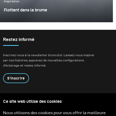
Inspiration
Flottant dans la brume
C’était l’un de ces projets où tout s’aligne – l’idée, la
personne et le moment. J’ai travaillé avec Rokas Magic
(Rokas Bernatonis), un magicien lituanien connu tant au
niveau local qu’international, détenteur de plusieurs
Restez informé
records du monde Guinness. Il crée de la magie à travers
ses performances, et mon objectif était de traduire cela
Inscrivez-vous à la newsletter broncolor. Laissez-vous inspirer
en une image visuelle.
par nos histoires, apprenez de nouvelles configurations
d'éclairage et restez informé.
S'inscrire
Produits
Programme éducatif
Ce site web utilise des cookies
Contactez-nous
Technologies
Contribute to our blog
Apprendre
Support
Carrière
Nous utilisons des cookies pour vous offrir la meilleure