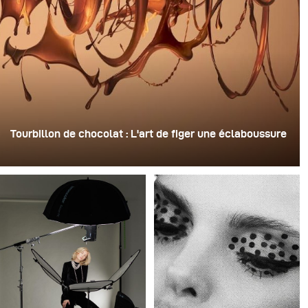
Tourbillon de chocolat : L'art de figer une éclaboussure
Pour cette image, David Lund a utilisé une pile de flûtes
à champagne jetables en plastique bon marché. Il en a
retiré les pieds, percé un trou au centre de chacune
d'elles, puis les a empilées sur une perceuse. Cela a
créé une structure rotative à plusieurs niveaux capable
de retenir le liquide avant de le libérer.