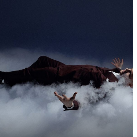
l’action d’un vélo de
descente à grande
vitesse tout en
préservant l’atmosphère
naturelle de la forêt.
Nous voulions créer de
véritables images
d’action tout en
conservant la
profondeur, l’ambiance
et la présence de
l’environnement.