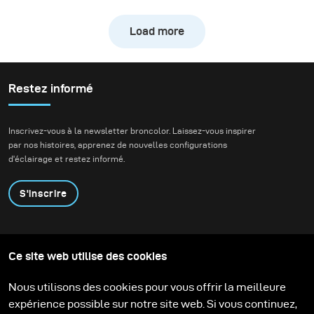
séance était de figer
l’action d’un vélo de
Load more
descente à grande
vitesse tout en
préservant l’atmosphère
naturelle de la forêt.
Restez informé
Nous voulions créer de
véritables images
Inscrivez-vous à la newsletter broncolor. Laissez-vous inspirer
d’action tout en
par nos histoires, apprenez de nouvelles configurations
conservant la
d'éclairage et restez informé.
profondeur, l’ambiance
et la présence de
S'inscrire
l’environnement.
Produits
Programme éducatif
Ce site web utilise des cookies
Contactez-nous
Technologies
Contribute to our blog
Apprendre
Support
Carrière
Nous utilisons des cookies pour vous offrir la meilleure
Media Center
expérience possible sur notre site web. Si vous continuez,