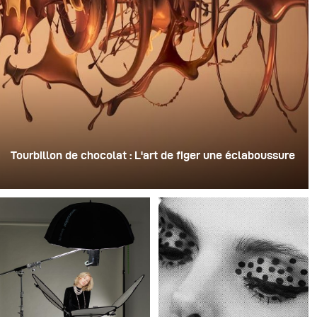
Tourbillon de chocolat : L'art de figer une éclaboussure
Pour cette image, David Lund a utilisé une pile de flûtes
à champagne jetables en plastique bon marché. Il en a
retiré les pieds, percé un trou au centre de chacune
d'elles, puis les a empilées sur une perceuse. Cela a
créé une structure rotative à plusieurs niveaux capable
de retenir le liquide avant de le libérer.