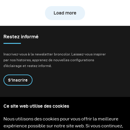
séance était de figer
l’action d’un vélo de
Load more
descente à grande
vitesse tout en
préservant l’atmosphère
naturelle de la forêt.
Restez informé
Nous voulions créer de
véritables images
Inscrivez-vous à la newsletter broncolor. Laissez-vous inspirer
d’action tout en
par nos histoires, apprenez de nouvelles configurations
conservant la
d'éclairage et restez informé.
profondeur, l’ambiance
et la présence de
S'inscrire
l’environnement.
Produits
Programme éducatif
Ce site web utilise des cookies
Contactez-nous
Technologies
Contribute to our blog
Apprendre
Support
Carrière
Nous utilisons des cookies pour vous offrir la meilleure
Media Center
expérience possible sur notre site web. Si vous continuez,