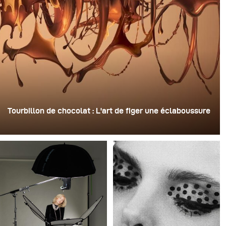
Tourbillon de chocolat : L'art de figer une éclaboussure
Pour cette image, David Lund a utilisé une pile de flûtes
à champagne jetables en plastique bon marché. Il en a
retiré les pieds, percé un trou au centre de chacune
d'elles, puis les a empilées sur une perceuse. Cela a
créé une structure rotative à plusieurs niveaux capable
de retenir le liquide avant de le libérer.