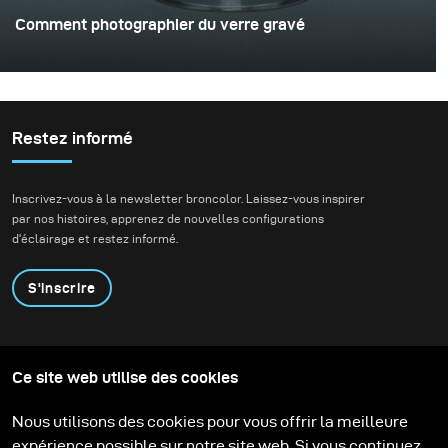
Comment photographier du verre gravé
Restez informé
Inscrivez-vous à la newsletter broncolor. Laissez-vous inspirer
par nos histoires, apprenez de nouvelles configurations
d'éclairage et restez informé.
S'inscrire
Produits
Programme éducatif
Ce site web utilise des cookies
Contactez-nous
Technologies
Contribute to our blog
Apprendre
Support
Carrière
Nous utilisons des cookies pour vous offrir la meilleure
Media Center
expérience possible sur notre site web. Si vous continuez,