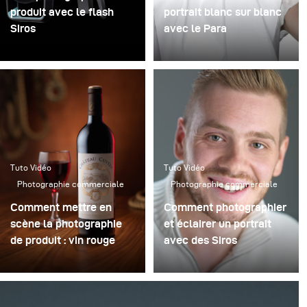
produit avec le flash
portrait blanc sur blanc
Siros
avec le Para
Découvrez une façon
fantastique d'utiliser le
grand Para 222, dans une
position défocalisée,
pour un grand résultat de
la photographie de
mode.
Tuto Vidéo
Tuto Vidéo
Photographie commerciale
Photographie commerciale
Comment mettre en
Comment photographier
scène la photographie
et éclairer un portrait
de produit : vin rouge
avec des Siros