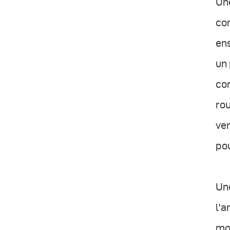
Un
con
ens
un 
cor
rou
ver
pou
Une
l'a
mod