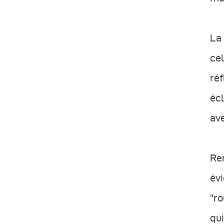
La 
cel
réf
écl
ave
Rem
évi
"ro
qui