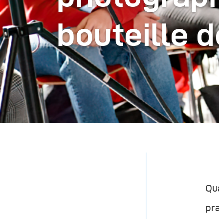
bouteille d
Qua
pra