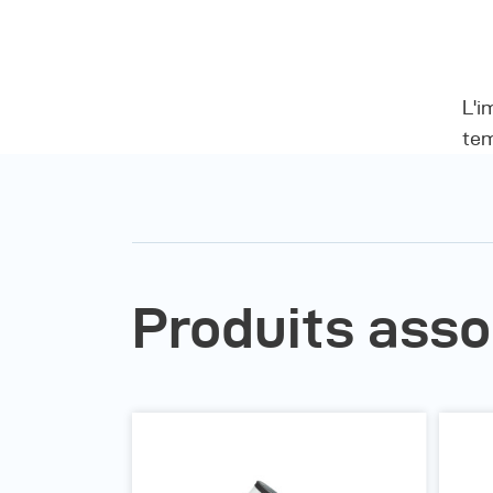
L'i
tem
Produits asso