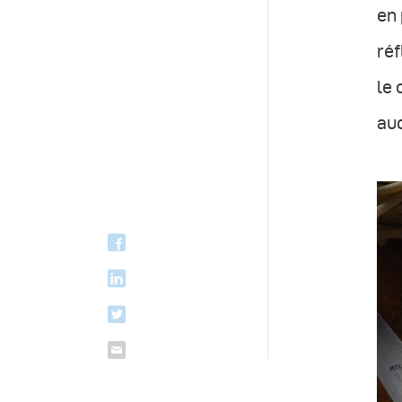
en 
réf
le 
auc