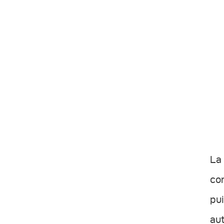
La 
com
pui
aut