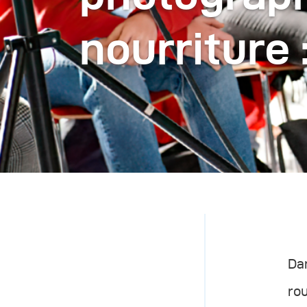
nourriture 
Dan
rou