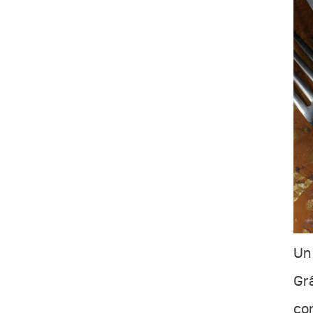
Un 
Grâ
con