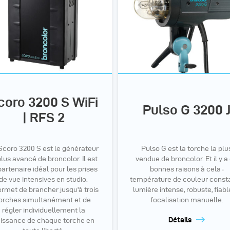
coro 3200 S WiFi
Pulso G 3200 
| RFS 2
Scoro 3200 S est le générateur
Pulso G est la torche la plu
plus avancé de broncolor. Il est
vendue de broncolor. Et il y a
partenaire idéal pour les prises
bonnes raisons à cela :
de vue intensives en studio.
température de couleur consta
permet de brancher jusqu'à trois
lumière intense, robuste, fiabl
orches simultanément et de
focalisation manuelle.
régler individuellement la
Détails
issance de chaque torche en