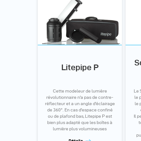
S
Litepipe P
Cette modeleur de lumière
Le 
révolutionnaire n'a pas de contre-
le 
réflecteur et a un angle d'éclairage
le 
de 360°. En cas d'espace confiné
ou de plafond bas, Litepipe P est
Il 
bien plus adapté que les boîtes à
t
lumière plus volumineuses
pu