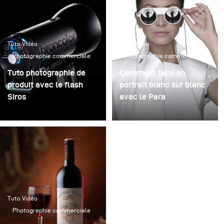
Tuto Vidéo
Tuto Vidéo
Photographie commerciale
Photographie commerciale
Tuto photographie de
Comment faire un
produit avec le flash
portrait blanc sur blanc
Siros
avec le Para
Découvrez une façon
fantastique d'utiliser le
grand Para 222, dans une
position défocalisée,
pour un grand résultat de
la photographie de
mode.
Tuto Vidéo
Photographie commerciale